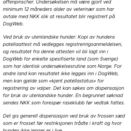
affenpinscher. Undersøkelsen må være gjort ved
minimum 12 måneders alder av veterinær som har
avtale med NKK slik at resultatet blir registrert på
DogWeb.
Ved bruk av utenlandske hunder: Kopi av hundens
patellaattest må vedlegges registreringsanmeldelsen,
og resultatet fra denne attesten vil bli lagt inn i
DogWeb for enkelte spesifiserte land (som Sverige)
som har identisk undersøkelsesrutine som Norge. For
andre land kan resultatet ikke legges inn i DogWeb,
men kan gjelde som «kjent patellastatus» for
registrering av valper. Det kan søkes om dispensasjon
for bruk av utenlandske hunder. En begrunnet søknad
sendes NKK som forespør raseklubb før vedtak fattes.
Det gis generell dispensasjon ved bruk av frossen sæd
som er frosset før restriksjonen trådte i kraft og hvor
hunden ikke lenger er i live.