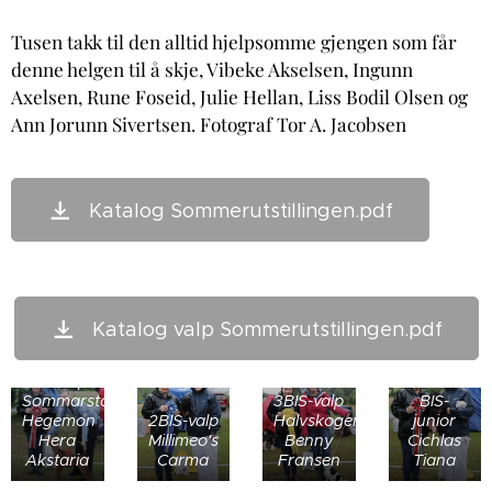
Tusen takk til den alltid hjelpsomme gjengen som får
denne helgen til å skje, Vibeke Akselsen, Ingunn
Axelsen, Rune Foseid, Julie Hellan, Liss Bodil Olsen og
Ann Jorunn Sivertsen. Fotograf Tor A. Jacobsen
Katalog Sommerutstillingen.pdf
Katalog valp Sommerutstillingen.pdf
BIS-valp
Sommarstadens
3BIS-valp
BIS-
Hegemon
2BIS-valp
Halvskogen's
junior
Hera
Millimeo's
Benny
Cichlas
Akstaria
Carma
Fransen
Tiana
3BIS-