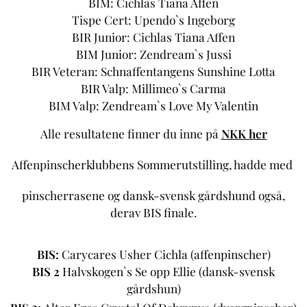
BIM: Cichlas Tiana Affen
Tispe Cert: Upendo`s Ingeborg
BIR Junior: Cichlas Tiana Affen
BIM Junior: Zendream`s Jussi
BIR Veteran: Schnaffentangens Sunshine Lotta
BIR Valp: Millimeo`s Carma
BIM Valp: Zendream`s Love My Valentin
Alle resultatene finner du inne på
NKK her
Affenpinscherklubbens Sommerutstilling, hadde med
pinscherrasene og dansk-svensk gårdshund også,
derav BIS finale.
BIS:
Carycares Usher Cichla (affenpinscher)
BIS 2
Halvskogen`s Se opp Ellie (dansk-svensk
gårdshun)