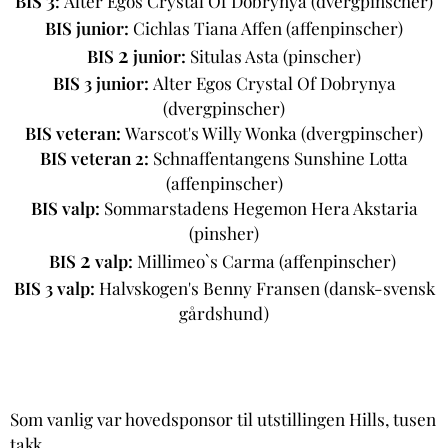
3
BIS
Alter Egos Crystal Of Dobrynya (dvergpinscher)
:
BIS junior:
Cichlas Tiana Affen (affenpinscher)
2
BIS
junior:
Situlas Asta (pinscher)
BIS 3 junior:
Alter Egos Crystal Of Dobrynya
(dvergpinscher)
BIS veteran:
Warscot's Willy Wonka (dvergpinscher)
BIS veteran 2:
Schnaffentangens Sunshine Lotta
(affenpinscher)
BIS valp:
Sommarstadens Hegemon Hera Akstaria
(pinsher)
2
BIS
valp:
Millimeo`s Carma (affenpinscher)
BIS 3 valp:
Halvskogen's Benny Fransen (dansk-svensk
gårdshund)
Som vanlig var hovedsponsor til utstillingen Hills, tusen
takk.