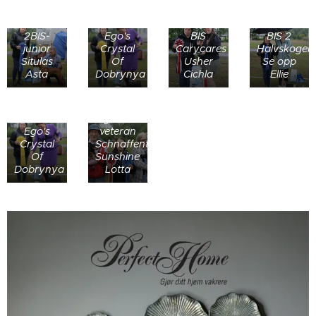
junior My
Alter
2BIS-
Ego's
BIS
BIS 2
junior
Crystal
Carycares
Halvskogen`
BIS-
Situlas
Of
Usher
Se opp
veteran
Asta
Dobrynya
Cichla
Ellie
Warscot's
Willy
3BIS My
Wonka
Alter
og 2BIS-
Ego's
veteran
Crystal
Schnaffentangens
Of
Sunshine
Dobrynya
Lotta