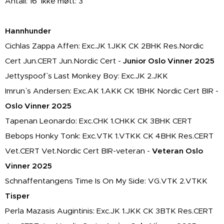
Antall: 16 Ikke møtt: 3
Hannhunder
Cichlas Zappa Affen: Exc.JK 1.JKK CK 2BHK Res.Nordic
Cert Jun.CERT Jun.Nordic Cert -
Junior Oslo Vinner 2025
Jettyspoof` s Last Monkey Boy: Exc.JK 2.JKK
Imrun` s Andersen: Exc.AK 1.AKK CK 1BHK Nordic Cert BIR -
Oslo Vinner 2025
Tapenan Leonardo: Exc.CHK 1.CHKK CK 3BHK CERT
Bebops Honky Tonk: Exc.VTK 1.VTKK CK 4BHK Res.CERT
Vet.CERT Vet.Nordic Cert BIR-veteran -
Veteran Oslo
Vinner 2025
Schnaffentangens Time Is On My Side: VG.VTK 2.VTKK
Tisper
Perla Mazasis Augintinis: Exc.JK 1.JKK CK 3BTK Res.CERT