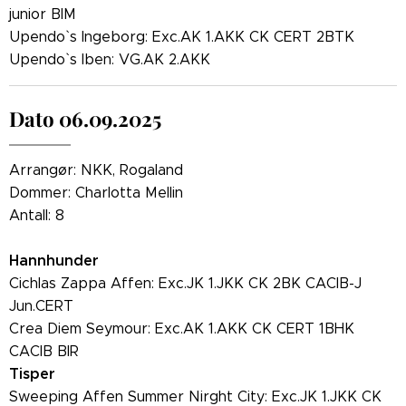
junior BIM
Upendo` s Ingeborg: Exc.AK 1.AKK CK CERT 2BTK
Upendo` s Iben: VG.AK 2.AKK
Dato 06.09.2025
Arrangør: NKK, Rogaland
Dommer: Charlotta Mellin
Antall: 8
Hannhunder
Cichlas Zappa Affen: Exc.JK 1.JKK CK 2BK CACIB-J
Jun.CERT
Crea Diem Seymour: Exc.AK 1.AKK CK CERT 1BHK
CACIB BIR
Tisper
Sweeping Affen Summer Nirght City: Exc.JK 1.JKK CK