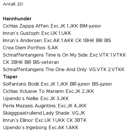
Antall: 20
Hannhunder
Cichlas Zappa Affen: Exc.JK 1.JKK BIM-junior
Imrun` s Gustoph: Exc.UK 1.UKK
Imrun` s Andersen: Exc.AK 1.AKK CK 1BHK BIR BIS
Crea Diem Porthos: S.AK
Schnaffentangens Time Is On My Side: Exc.VTK 1.VTKK
CK 3BHK BIR BIS-veteran
Schnaffentangens The One And Only: VG.VTK 2.VTKK
Tisper
Solfantans Bodil: Exc.JK 1.JKK BIR-junior BIS-junior
Cichlas Xclusive To Mariann: Exc.JK 2.JKK
Upendo` s Nellie: Exc.JK 3.JKK
Perla Mazasis Augintinis: Exc.JK 4.JKK
Skäggpaatrullend Lady Shade: VG.JK
Imrun` s Ellinor: Exc.UK 1.UKK CK 3BTK
Upendo` s Ingeborg: Exc.AK 1.AKK