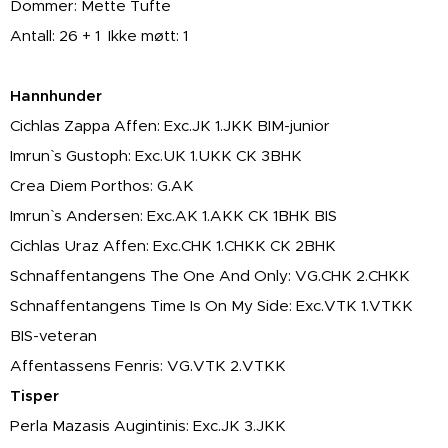
Dommer: Mette Tufte
Antall: 26 + 1 Ikke møtt: 1
Hannhunder
Cichlas Zappa Affen: Exc.JK 1.JKK BIM-junior
Imrun` s Gustoph: Exc.UK 1.UKK CK 3BHK
Crea Diem Porthos: G.AK
Imrun` s Andersen: Exc.AK 1.AKK CK 1BHK BIS
Cichlas Uraz Affen: Exc.CHK 1.CHKK CK 2BHK
Schnaffentangens The One And Only: VG.CHK 2.CHKK
Schnaffentangens Time Is On My Side: Exc.VTK 1.VTKK
BIS-veteran
Affentassens Fenris: VG.VTK 2.VTKK
Tisper
Perla Mazasis Augintinis: Exc.JK 3.JKK