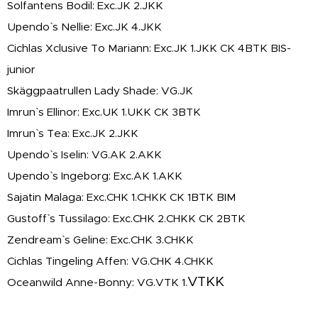
Solfantens Bodil: Exc.JK 2.JKK
Upendo` s Nellie: Exc.JK 4.JKK
Cichlas Xclusive To Mariann: Exc.JK 1.JKK CK 4BTK BIS-
junior
Skäggpaatrullen Lady Shade: VG.JK
Imrun` s Ellinor: Exc.UK 1.UKK CK 3BTK
Imrun` s Tea: Exc.JK 2.JKK
Upendo` s Iselin: VG.AK 2.AKK
Upendo` s Ingeborg: Exc.AK 1.AKK
Sajatin Malaga: Exc.CHK 1.CHKK CK 1BTK BIM
Gustoff` s Tussilago: Exc.CHK 2.CHKK CK 2BTK
Zendream` s Geline: Exc.CHK 3.CHKK
Cichlas Tingeling Affen: VG.CHK 4.CHKK
VTKK
Oceanwild Anne-Bonny: VG.VTK 1.