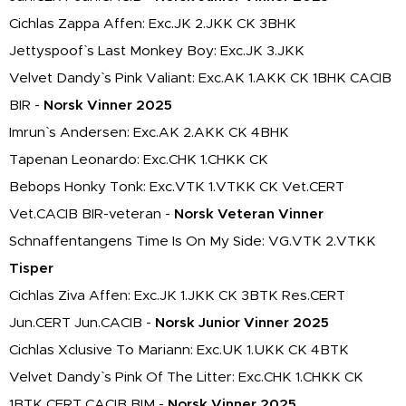
Cichlas Zappa Affen: Exc.JK 2.JKK CK 3BHK
Jettyspoof` s Last Monkey Boy: Exc.JK 3.JKK
Velvet Dandy` s Pink Valiant: Exc.AK 1.AKK CK 1BHK CACIB
BIR -
Norsk Vinner 2025
Imrun` s Andersen: Exc.AK 2.AKK CK 4BHK
Tapenan Leonardo: Exc.CHK 1.CHKK CK
Bebops Honky Tonk: Exc.VTK 1.VTKK CK Vet.CERT
Vet.CACIB BIR-veteran -
Norsk Veteran Vinner
Schnaffentangens Time Is On My Side: VG.VTK 2.VTKK
Tisper
Cichlas Ziva Affen: Exc.JK 1.JKK CK 3BTK Res.CERT
Jun.CERT Jun.CACIB -
Norsk Junior Vinner 2025
Cichlas Xclusive To Mariann: Exc.UK 1.UKK CK 4BTK
Velvet Dandy` s Pink Of The Litter: Exc.CHK 1.CHKK CK
1BTK CERT CACIB BIM -
Norsk Vinner 2025