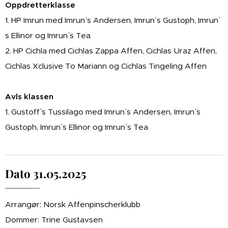
Oppdretterklasse
1. HP Imrun med Imrun` s Andersen, Imrun` s Gustoph, Imrun`
s Ellinor og Imrun` s Tea
2. HP Cichla med Cichlas Zappa Affen, Cichlas Uraz Affen,
Cichlas Xclusive To Mariann og Cichlas Tingeling Affen
Avls klassen
1. Gustoff` s Tussilago med Imrun` s Andersen, Imrun` s
Gustoph, Imrun` s Ellinor og Imrun` s Tea
Dato 31.05.2025
Arrangør: Norsk Affenpinscherklubb
Dommer: Trine Gustavsen