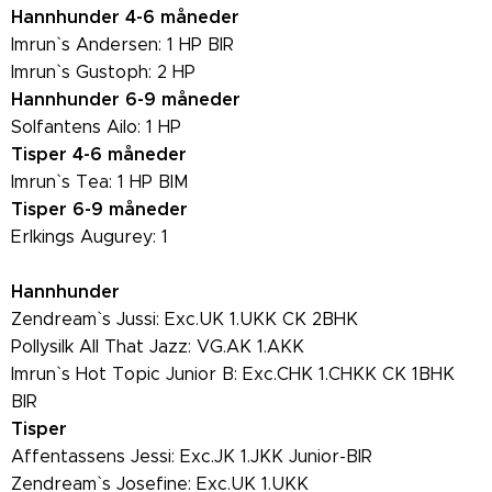
Hannhunder 4-6 måneder
Imrun` s Andersen: 1 HP BIR
Imrun` s Gustoph: 2 HP
Hannhunder 6-9 måneder
Solfantens Ailo: 1 HP
Tisper 4-6 måneder
Imrun` s Tea: 1 HP BIM
Tisper 6-9 måneder
Erlkings Augurey: 1
Hannhunder
Zendream` s Jussi: Exc.UK 1.UKK CK 2BHK
Pollysilk All That Jazz: VG.AK 1.AKK
Imrun` s Hot Topic Junior B: Exc.CHK 1.CHKK CK 1BHK
BIR
Tisper
Affentassens Jessi: Exc.JK 1.JKK Junior-BIR
Zendream` s Josefine: Exc.UK 1.UKK