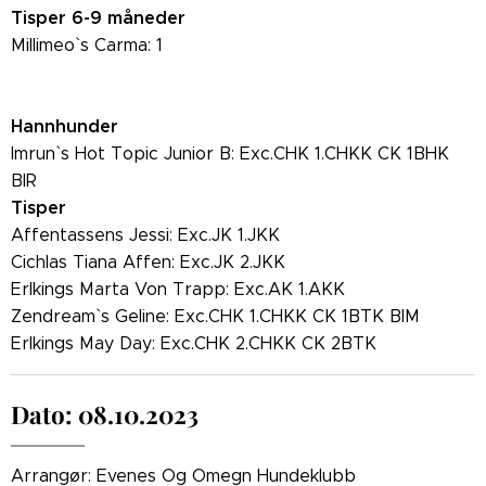
Tisper 6-9 måneder
Millimeo` s Carma: 1
Hannhunder
Imrun` s Hot Topic Junior B: Exc.CHK 1.CHKK CK 1BHK
BIR
Tisper
Affentassens Jessi: Exc.JK 1.JKK
Cichlas Tiana Affen: Exc.JK 2.JKK
Erlkings Marta Von Trapp: Exc.AK 1.AKK
Zendream` s Geline: Exc.CHK 1.CHKK CK 1BTK BIM
Erlkings May Day: Exc.CHK 2.CHKK CK 2BTK
Dato: 08.10.2023
Arrangør: Evenes Og Omegn Hundeklubb