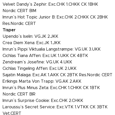
Velvet Dandy` s Zephir: Exc.CHK 1.CHKK CK 1BHK
Nordic CERT BIM
Imrun` s Hot Topic Junior B: Exc.CHK 2.CHKK CK 2BHK
Res.Nordic CERT
Tisper
Upendo` s Iselin: VG.JK 2.JKK
Crea Diem Xena: Exc.JK 1.JKK
Imrun` s Pippi Viktualia Langstrømpe: VG.UK 3.UKK
Cichlas Tiana Affen: Exc.UK 1.UKK CK 4BTK
Zendream` s Josefine: VG.UK 4.UKK
Cichlas Tingeling Affen: Exc.UK 2.UKK
Sajatin Malaga: Exc.AK 1.AKK CK 2BTK Res.Nordic CERT
Erlkings Marta Von Trapp: VG.AK 2.AKK
Imrun` s Plus Minus Zeta: Exc.CHK 1.CHKK CK 1BTK
Nordic CERT BIR
Imrun` s Surprise Cookie: Exc.CHK 2.CHKK
Laroussu` s Secret Service: Exc.VTK 1.VTKK CK 3BTK
Vet.CERT