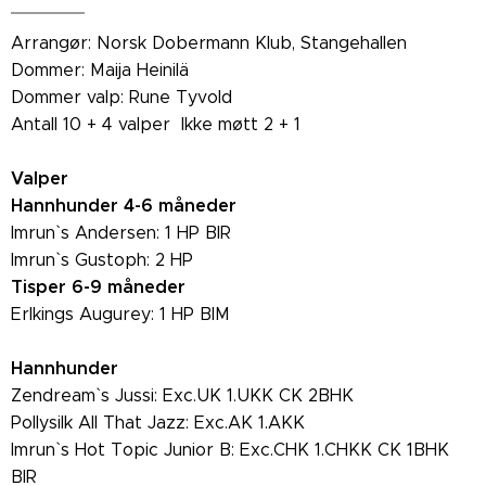
Arrangør: Norsk Dobermann Klub, Stangehallen
Dommer: Maija Heinilä
Dommer valp: Rune Tyvold
Antall 10 + 4 valper Ikke møtt 2 + 1
Valper
Hannhunder 4-6 måneder
Imrun` s Andersen: 1 HP BIR
Imrun` s Gustoph: 2 HP
Tisper 6-9 måneder
Erlkings Augurey: 1 HP BIM
Hannhunder
Zendream` s Jussi: Exc.UK 1.UKK CK 2BHK
Pollysilk All That Jazz: Exc.AK 1.AKK
Imrun` s Hot Topic Junior B: Exc.CHK 1.CHKK CK 1BHK
BIR