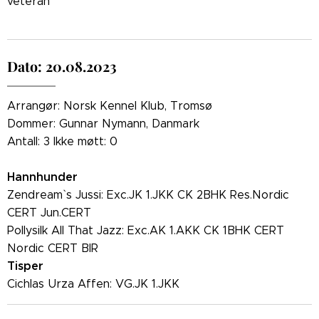
veteran
Dato: 20.08.2023
Arrangør: Norsk Kennel Klub, Tromsø
Dommer: Gunnar Nymann, Danmark
Antall: 3 Ikke møtt: 0
Hannhunder
Zendream` s Jussi: Exc.JK 1.JKK CK 2BHK Res.Nordic
CERT Jun.CERT
Pollysilk All That Jazz: Exc.AK 1.AKK CK 1BHK CERT
Nordic CERT BIR
Tisper
Cichlas Urza Affen: VG.JK 1.JKK