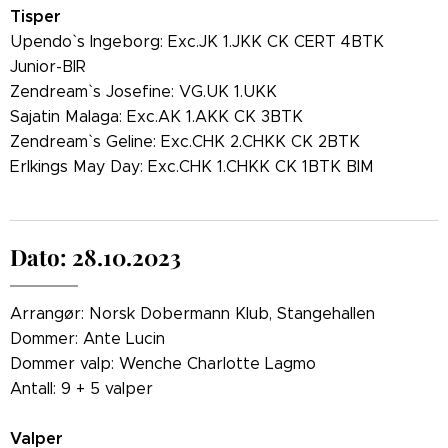
Tisper
Upendo` s Ingeborg: Exc.JK 1.JKK CK CERT 4BTK
Junior-BIR
Zendream` s Josefine: VG.UK 1.UKK
Sajatin Malaga: Exc.AK 1.AKK CK 3BTK
Zendream` s Geline: Exc.CHK 2.CHKK CK 2BTK
Erlkings May Day: Exc.CHK 1.CHKK CK 1BTK BIM
Dato: 28.10.2023
Arrangør: Norsk Dobermann Klub, Stangehallen
Dommer: Ante Lucin
Dommer valp: Wenche Charlotte Lagmo
Antall: 9 + 5 valper
Valper