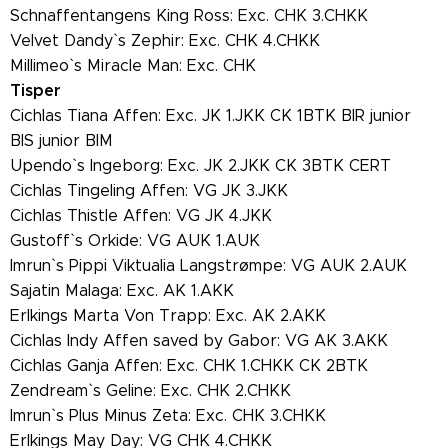
Schnaffentangens King Ross: Exc. CHK 3.CHKK
Velvet Dandy` s Zephir: Exc. CHK 4.CHKK
Millimeo` s Miracle Man: Exc. CHK
Tisper
Cichlas Tiana Affen: Exc. JK 1.JKK CK 1BTK BIR junior
BIS junior BIM
Upendo` s Ingeborg: Exc. JK 2.JKK CK 3BTK CERT
Cichlas Tingeling Affen: VG JK 3.JKK
Cichlas Thistle Affen: VG JK 4.JKK
Gustoff` s Orkide: VG AUK 1.AUK
Imrun` s Pippi Viktualia Langstrømpe: VG AUK 2.AUK
Sajatin Malaga: Exc. AK 1.AKK
Erlkings Marta Von Trapp: Exc. AK 2.AKK
Cichlas Indy Affen saved by Gabor: VG AK 3.AKK
Cichlas Ganja Affen: Exc. CHK 1.CHKK CK 2BTK
Zendream` s Geline: Exc. CHK 2.CHKK
Imrun` s Plus Minus Zeta: Exc. CHK 3.CHKK
Erlkings May Day: VG CHK 4.CHKK