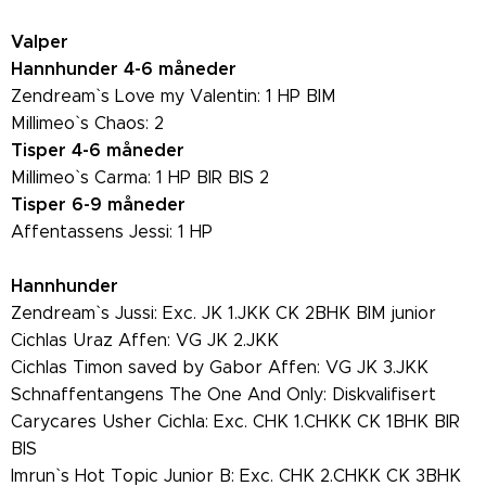
Valper
Hannhunder 4-6 måneder
Zendream` s Love my Valentin: 1 HP BIM
Millimeo` s Chaos: 2
Tisper 4-6 måneder
Millimeo` s Carma: 1 HP BIR BIS 2
Tisper 6-9 måneder
Affentassens Jessi: 1 HP
Hannhunder
Zendream` s Jussi: Exc. JK 1.JKK CK 2BHK BIM junior
Cichlas Uraz Affen: VG JK 2.JKK
Cichlas Timon saved by Gabor Affen: VG JK 3.JKK
Schnaffentangens The One And Only: Diskvalifisert
Carycares Usher Cichla: Exc. CHK 1.CHKK CK 1BHK BIR
BIS
Imrun` s Hot Topic Junior B: Exc. CHK 2.CHKK CK 3BHK