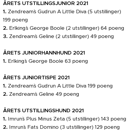
ÅRETS UTSTILLINGSJUNIOR 2021
1.
Zendream`s Gudrun A Little Diva (5 utstillinger)
199 poeng
2.
Erlking`s George Boole (2 utstillinger) 64 poeng
3.
Zendream`s Geline (2 utstillinger) 49 poeng
ÅRETS JUNIORHANNHUND 2021
1.
Erlking`s George Boole 63 poeng
ÅRETS JUNIORTISPE 2021
1.
Zendream`s Gudrun A Little Diva 199 poeng
2.
Zendream`s Geline 49 poeng
ÅRETS UTSTILLINGSHUND 2021
1.
Imrun`s Plus Minus Zeta (5 utstillinger) 143 poeng
2.
Imrun`s Fats Domino (3 utstillinger) 129 poeng