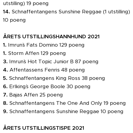
utstilling) 19 poeng
14.
Schnaffentangens Sunshine Reggae (1 utstilling)
10 poeng
ÅRETS UTSTILLINGSHANNHUND 2021
1.
Imrun`s Fats Domino 129 poeng
1.
Storm Affen 129 poeng
3.
Imrun`s Hot Topic Junior B 87 poeng
4.
Affentassens Fenris 48 poeng
5.
Schnaffentangens King Ross 38 poeng
6.
Erlking`s George Boole 30 poeng
7.
Bajas Affen 25 poeng
8.
Schnaffentangens The One And Only 19 poeng
9.
Schnaffentangens Sunshine Reggae 10 poeng
ÅRETS UTSTILLINGSTISPE 2021