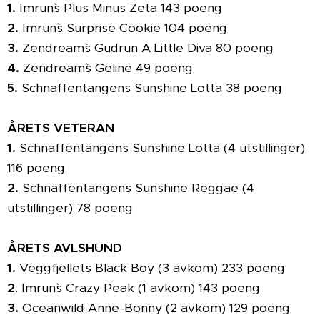
1.
Imrun`s Plus Minus Zeta 143 poeng
2.
Imrun`s Surprise Cookie 104 poeng
3.
Zendream`s Gudrun A Little Diva 80 poeng
4.
Zendream`s Geline 49 poeng
5.
Schnaffentangens Sunshine Lotta 38 poeng
ÅRETS VETERAN
1.
Schnaffentangens Sunshine Lotta (4 utstillinger)
116 poeng
2.
Schnaffentangens Sunshine Reggae (4
utstillinger) 78 poeng
ÅRETS AVLSHUND
1.
Veggfjellets Black Boy (3 avkom) 233 poeng
2
. Imrun`s Crazy Peak (1 avkom) 143 poeng
3.
Oceanwild Anne-Bonny (2 avkom) 129 poeng