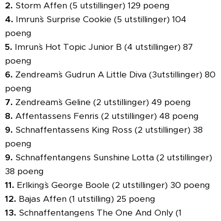
2.
Storm Affen (5 utstillinger) 129 poeng
4.
Imrun`s Surprise Cookie (5 utstillinger) 104
poeng
5.
Imrun`s Hot Topic Junior B (4 utstillinger) 87
poeng
6.
Zendream`s Gudrun A Little Diva (3utstillinger) 80
poeng
7.
Zendream`s Geline (2 utstillinger) 49 poeng
8.
Affentassens Fenris (2 utstillinger) 48 poeng
9.
Schnaffentassens King Ross (2 utstillinger) 38
poeng
9.
Schnaffentangens Sunshine Lotta (2 utstillinger)
38 poeng
11.
Erlking`s George Boole (2 utstillinger) 30 poeng
12.
Bajas Affen (1 utstilling) 25 poeng
13.
Schnaffentangens The One And Only (1