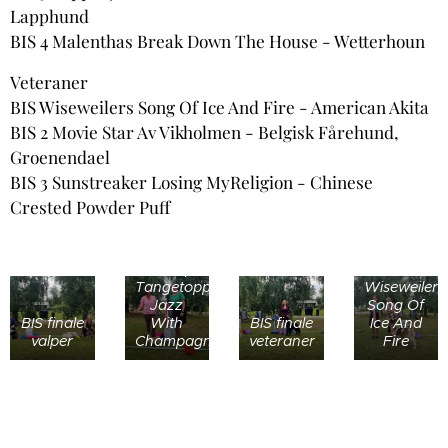
Lapphund
BIS 4 Malenthas Break Down The House - Wetterhoun
Veteraner
BIS Wiseweilers Song Of Ice And Fire - American Akita
BIS 2 Movie Star Av Vikholmen - Belgisk Fårehund,
Groenendael
BIS 3 Sunstreaker Losing MyReligion - Chinese
Crested Powder Puff
BIS
BIS valp
veteran
Tangetoppen`s
Wiseweilers
Jazz
Song Of
BIS finale
With
BIS finale
Ice And
valper
Champagne
veteraner
Fire