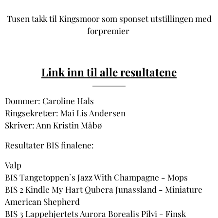
Tusen takk til Kingsmoor som sponset utstillingen med
forpremier
Link inn til alle resultatene
Dommer: Caroline Hals
Ringsekretær: Mai Lis Andersen
Skriver: Ann Kristin Måbø
Resultater BIS finalene:
Valp
BIS Tangetoppen`s Jazz With Champagne - Mops
BIS 2 Kindle My Hart Qubera Junassland - Miniature
American Shepherd
BIS 3 Lappehjertets Aurora Borealis Pilvi - Finsk